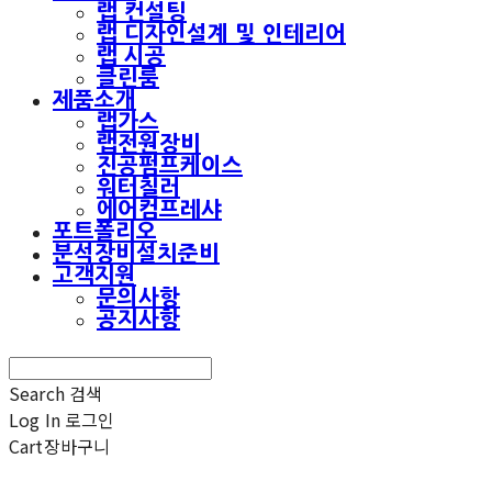
랩 컨설팅
랩 디자인설계 및 인테리어
랩 시공
클린룸
제품소개
랩가스
랩전원장비
진공펌프케이스
워터칠러
에어컴프레샤
포트폴리오
분석장비설치준비
고객지원
문의사항
공지사항
Search
검색
Log In
로그인
Cart
장바구니