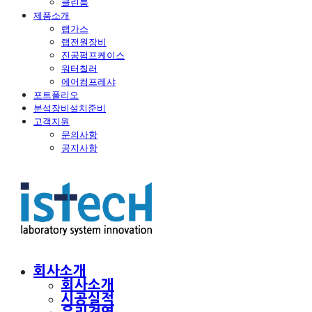
클린룸
제품소개
랩가스
랩전원장비
진공펌프케이스
워터칠러
에어컴프레샤
포트폴리오
분석장비설치준비
고객지원
문의사항
공지사항
회사소개
회사소개
시공실적