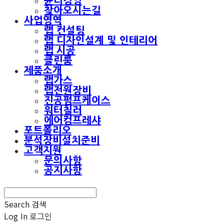
윤리경영
찾아오시는길
사업영역
랩 컨설팅
랩 디자인설계 및 인테리어
랩 시공
클린룸
제품소개
랩가스
랩전원장비
진공펌프케이스
워터칠러
에어컴프레샤
포트폴리오
분석장비설치준비
고객지원
문의사항
공지사항
Search
검색
Log In
로그인