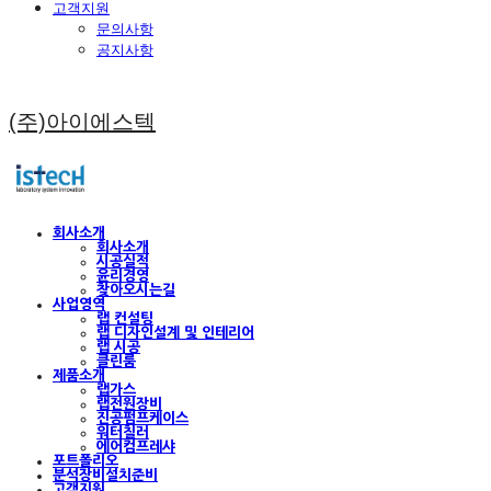
고객지원
문의사항
공지사항
(주)아이에스텍
회사소개
회사소개
시공실적
윤리경영
찾아오시는길
사업영역
랩 컨설팅
랩 디자인설계 및 인테리어
랩 시공
클린룸
제품소개
랩가스
랩전원장비
진공펌프케이스
워터칠러
에어컴프레샤
포트폴리오
분석장비설치준비
고객지원