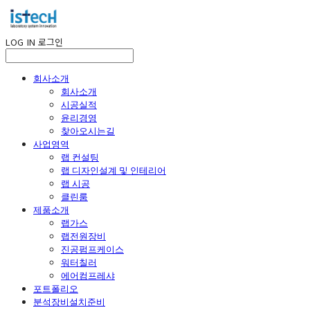
LOG IN
로그인
회사소개
회사소개
시공실적
윤리경영
찾아오시는길
사업영역
랩 컨설팅
랩 디자인설계 및 인테리어
랩 시공
클린룸
제품소개
랩가스
랩전원장비
진공펌프케이스
워터칠러
에어컴프레샤
포트폴리오
분석장비설치준비