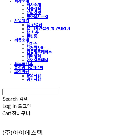
회사소개
회사소개
시공실적
윤리경영
찾아오시는길
사업영역
랩 컨설팅
랩 디자인설계 및 인테리어
랩 시공
클린룸
제품소개
랩가스
랩전원장비
진공펌프케이스
워터칠러
에어컴프레샤
포트폴리오
분석장비설치준비
고객지원
문의사항
공지사항
Search
검색
Log In
로그인
Cart
장바구니
(주)아이에스텍