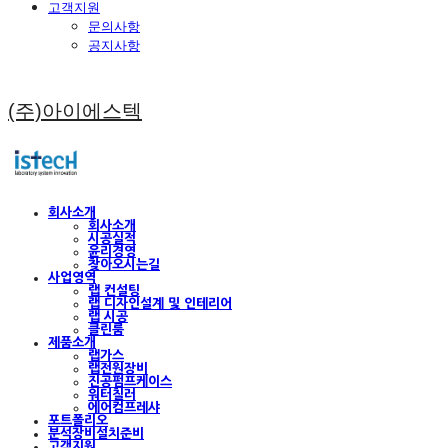
고객지원
문의사항
공지사항
(주)아이에스텍
회사소개
회사소개
시공실적
윤리경영
찾아오시는길
사업영역
랩 컨설팅
랩 디자인설계 및 인테리어
랩 시공
클린룸
제품소개
랩가스
랩전원장비
진공펌프케이스
워터칠러
에어컴프레샤
포트폴리오
분석장비설치준비
고객지원