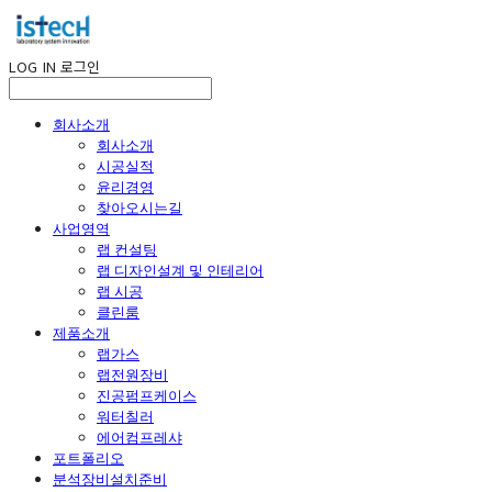
LOG IN
로그인
회사소개
회사소개
시공실적
윤리경영
찾아오시는길
사업영역
랩 컨설팅
랩 디자인설계 및 인테리어
랩 시공
클린룸
제품소개
랩가스
랩전원장비
진공펌프케이스
워터칠러
에어컴프레샤
포트폴리오
분석장비설치준비