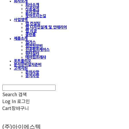
회사소개
회사소개
시공실적
윤리경영
찾아오시는길
사업영역
랩 컨설팅
랩 디자인설계 및 인테리어
랩 시공
클린룸
제품소개
랩가스
랩전원장비
진공펌프케이스
워터칠러
에어컴프레샤
포트폴리오
분석장비설치준비
고객지원
문의사항
공지사항
Search
검색
Log In
로그인
Cart
장바구니
(주)아이에스텍