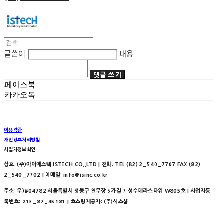
글쓴이
내용
댓글 쓰기
페이스북
카카오톡
이용약관
개인정보처리방침
사업자정보확인
상호: (주)아이에스텍 ISTECH CO.,LTD | 전화: TEL (82) 2_540_7707 FAX (82)
2_540_7702 | 이메일: info@isinc.co.kr
주소: 우)#04782 서울특별시 성동구 연무장 5가길 7 성수테라스타워 W805호 | 사업자등
록번호:
215_87_45181
| 호스팅제공자: (주)식스샵