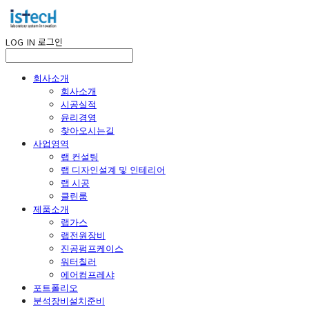
LOG IN
로그인
회사소개
회사소개
시공실적
윤리경영
찾아오시는길
사업영역
랩 컨설팅
랩 디자인설계 및 인테리어
랩 시공
클린룸
제품소개
랩가스
랩전원장비
진공펌프케이스
워터칠러
에어컴프레샤
포트폴리오
분석장비설치준비