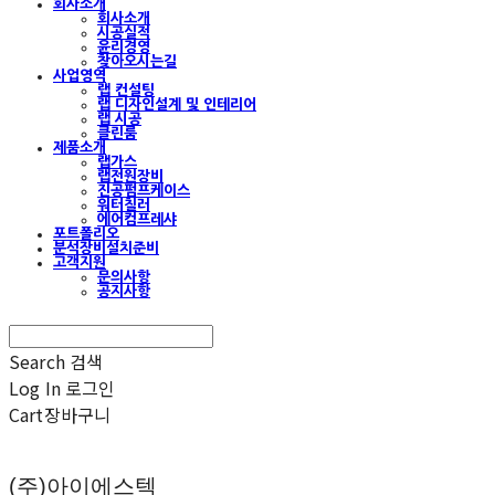
회사소개
회사소개
시공실적
윤리경영
찾아오시는길
사업영역
랩 컨설팅
랩 디자인설계 및 인테리어
랩 시공
클린룸
제품소개
랩가스
랩전원장비
진공펌프케이스
워터칠러
에어컴프레샤
포트폴리오
분석장비설치준비
고객지원
문의사항
공지사항
Search
검색
Log In
로그인
Cart
장바구니
(주)아이에스텍