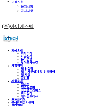
고객지원
문의사항
공지사항
(주)아이에스텍
회사소개
회사소개
시공실적
윤리경영
찾아오시는길
사업영역
랩 컨설팅
랩 디자인설계 및 인테리어
랩 시공
클린룸
제품소개
랩가스
랩전원장비
진공펌프케이스
워터칠러
에어컴프레샤
포트폴리오
분석장비설치준비
고객지원